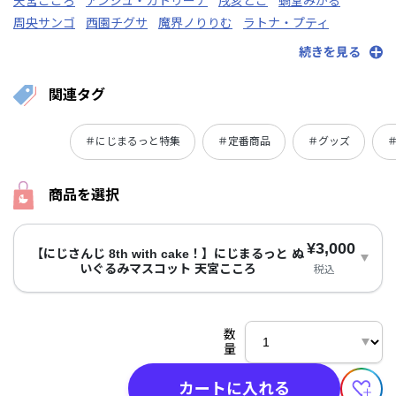
天宮こころ
アンジュ・カトリーナ
戌亥とこ
蝸堂みかる
周央サンゴ
西園チグサ
魔界ノりりむ
ラトナ・プティ
リゼ・ヘルエスタ
レイン・パターソン
続きを見る
関連タグ
＃にじまるっと特集
＃定番商品
＃グッズ
＃
商品を選択
¥3,000
【にじさんじ 8th with cake！】にじまるっと ぬ
いぐるみマスコット 天宮こころ
税込
数
量
カートに入れる