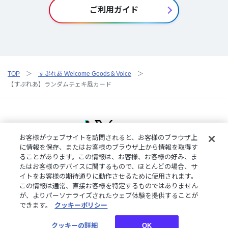
ご利用ガイド
TOP
すぷれあ Welcome Goods＆Voice
【すぷれあ】ランダムチェキ風カード
お客様がウェブサイトを訪問されると、お客様のブラウザ上
に情報を保存、またはお客様のブラウザ上から情報を取得す
ることがあります。この情報は、お客様、お客様の好み、ま
ご利用規約
特定商取引法に基づく表記
プライバシーポリシー
たはお客様のデバイスに関するもので、ほとんどの場合、サ
ご利用ガイド
よくある質問
お問い合わせ
にじさんじ公式サイト
イトをお客様の期待通りに動作させるために使用されます。
クッキーの詳細
この情報は通常、直接お客様を特定するものではありません
が、よりパーソナライズされたウェブ体験を提供することが
できます。
クッキーポリシー
©︎ANYCOLOR, Inc.
クッキーの詳細
OK