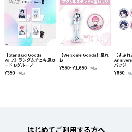
【Standard Goods
【Welcome Goods】皇れ
【すぷれあ 
Vol.7】ランダムチェキ風カ
お
Annive
ード Bグループ
バッジ
¥550~¥1,650
税込
¥350
¥650
税込
税
はじめてご利用する方へ