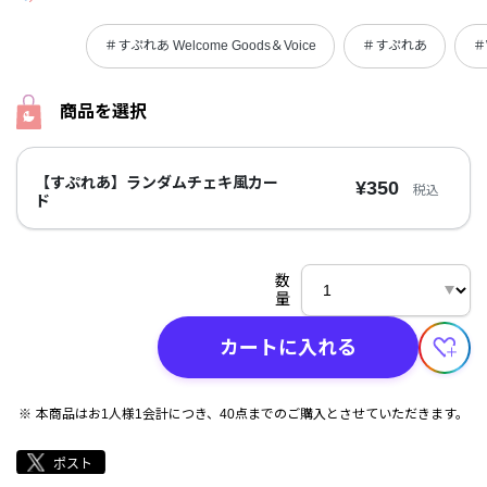
＃すぷれあ Welcome Goods＆Voice
＃すぷれあ
＃
商品を選択
【すぷれあ】ランダムチェキ風カー
¥350
税込
ド
数
量
カートに入れる
本商品はお1人様1会計につき、40点までのご購入とさせていただきます。