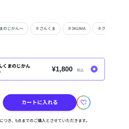
くまのじかん～
＃さんくま
＃3KUMA
＃グッズ
＃
んくまのじかん
¥1,800
税込
ト
カートに入れる
計につき、5点までのご購入とさせていただきます。