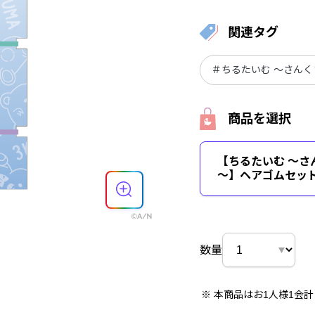
関連タグ
＃ちるたいむ ～さん
商品を選択
【ちるたいむ ～さ
～】ヘアゴムセッ
数量
本商品はお1人様1会