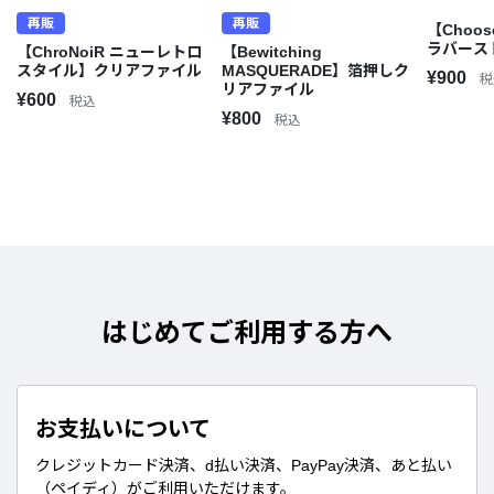
再販
再販
【Choose
ラバース
【ChroNoiR ニューレトロ
【Bewitching
スタイル】クリアファイル
MASQUERADE】箔押しク
¥900
税
リアファイル
¥600
税込
¥800
税込
はじめてご利用する方へ
お支払いについて
クレジットカード決済、d払い決済、PayPay決済、あと払い
（ペイディ）がご利用いただけます。