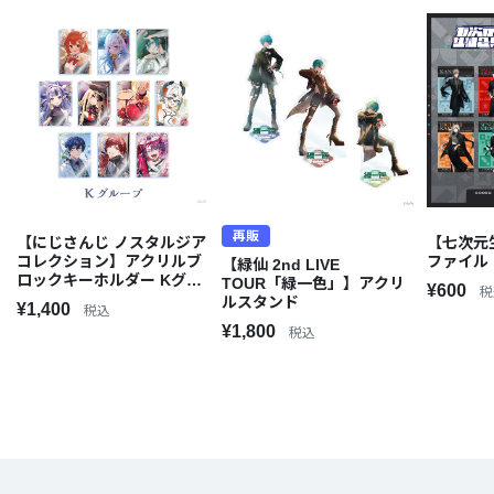
再販
【にじさんじ ノスタルジア
【七次元
コレクション】アクリルブ
ファイル
【緑仙 2nd LIVE
ロックキーホルダー Kグル
TOUR「緑一色」】アクリ
¥600
税
ープ
ルスタンド
¥1,400
税込
¥1,800
税込