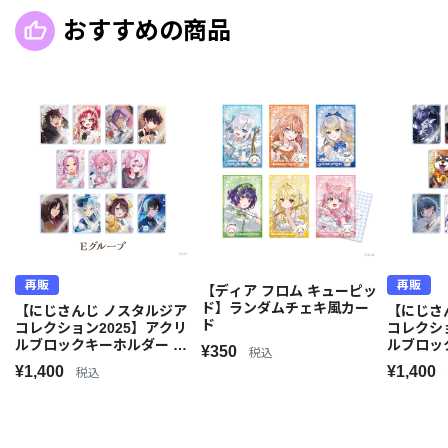
おすすめの商品
再販
再販
【ディア フロム キューピッ
ド】ランダムチェキ風カー
【にじさんじ ノスタルジア
【にじさ
ド
コレクション2025】アクリ
コレクシ
ルブロックキーホルダー E
ルブロッ
¥350
税込
グループ
グループ
¥1,400
¥1,400
税込