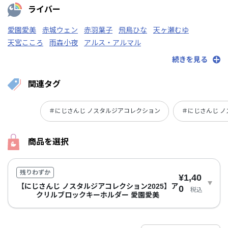
ライバー
愛園愛美
赤城ウェン
赤羽葉子
飛鳥ひな
天ヶ瀬むゆ
天宮こころ
雨森小夜
アルス・アルマル
アンジュ・カトリーナ
家長むぎ
五十嵐梨花
続きを見る
関連タグ
＃にじさんじ ノスタルジアコレクション
＃にじさんじ ノ
商品を選択
残りわずか
¥1,40
【にじさんじ ノスタルジアコレクション2025】ア
0
税込
クリルブロックキーホルダー 愛園愛美