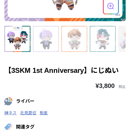
【3SKM 1st Anniversary】にじぬい
¥3,800
税込
ライバー
榊ネス
北見遊征
魁星
関連タグ