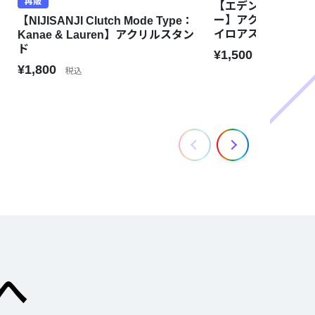
再販
マ
【エデン組ハーフ
ー】アクリルスタン
【NIJISANJI Clutch Mode Type：
イロアス
Kanae & Lauren】アクリルスタン
ド
¥1,500
税込
¥1,800
税込
へ