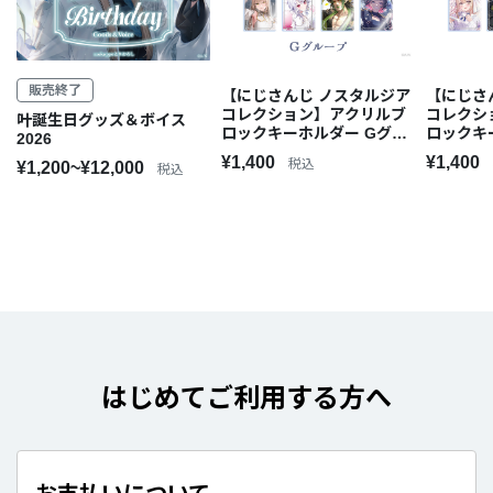
販売終了
【にじさんじ ノスタルジア
【にじさ
コレクション】アクリルブ
コレクシ
叶誕生日グッズ＆ボイス
ロックキーホルダー Gグル
ロックキ
2026
ープ
ープ
¥1,400
¥1,400
税込
¥1,200~¥12,000
税込
はじめてご利用する方へ