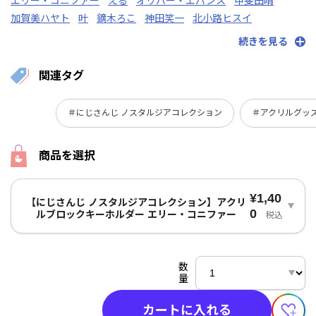
エリー・コニファー
える
オリバー・エバンス
甲斐田晴
加賀美ハヤト
叶
鏑木ろこ
神田笑一
北小路ヒスイ
ギルザレンⅢ世
続きを見る
関連タグ
＃にじさんじ ノスタルジアコレクション
＃アクリルグッ
商品を選択
¥1,40
【にじさんじ ノスタルジアコレクション】アクリ
0
ルブロックキーホルダー エリー・コニファー
税込
数
量
カートに入れる