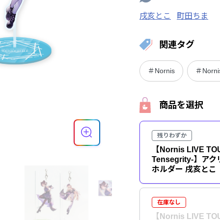
戌亥とこ
町田ちま
関連タグ
＃Nornis
＃Nornis
商品を選択
残りわずか
【Nornis LIVE TOU
Tensegrity-
ホルダー 戌亥とこ
在庫なし
【Nornis LIVE TOU