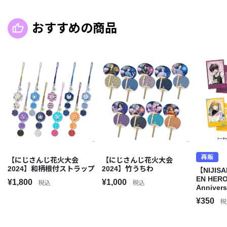
おすすめの商品
再販
【にじさんじ花火大会
【にじさんじ花火大会
2024】和柄根付ストラップ
2024】竹うちわ
【NIJISA
EN HERO
¥1,800
¥1,000
税込
税込
Annive
ェキ風カー
¥350
税