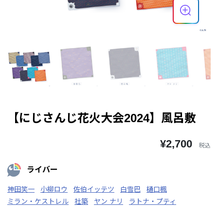
【にじさんじ花火大会2024】風呂敷
¥2,700
税込
ライバー
神田笑一
小柳ロウ
佐伯イッテツ
白雪巴
樋口楓
ミラン・ケストレル
社築
ヤン ナリ
ラトナ・プティ