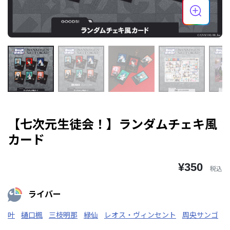
【七次元生徒会！】ランダムチェキ風
カード
¥350
税込
ライバー
叶
樋口楓
三枝明那
緑仙
レオス・ヴィンセント
周央サンゴ