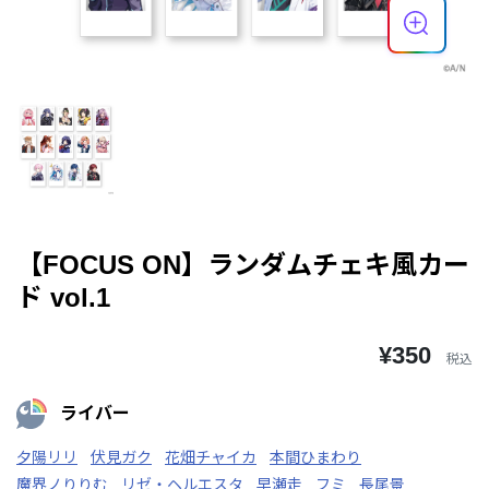
【FOCUS ON】ランダムチェキ風カー
ド vol.1
¥350
税込
ライバー
夕陽リリ
伏見ガク
花畑チャイカ
本間ひまわり
魔界ノりりむ
リゼ・ヘルエスタ
早瀬走
フミ
長尾景