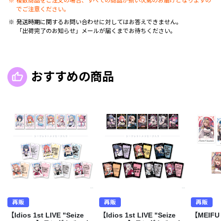
複数商品をご注文の場合、すべての商品が揃い次第のお届けとなりますの
でご注意ください。
発送時期に関するお問い合わせに対してはお答えできません。
「出荷完了のお知らせ」メールが届くまでお待ちください。
おすすめの商品
再販
再販
再販
【Idios 1st LIVE "Seize
【Idios 1st LIVE "Seize
【MEIFU 