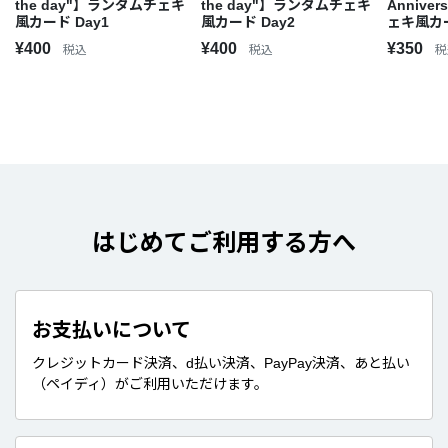
the day"】ランダムチェキ
the day"】ランダムチェキ
Annive
風カード Day1
風カード Day2
ェキ風カ
¥400
¥400
¥350
税込
税込
税
はじめてご利用する方へ
お支払いについて
クレジットカード決済、d払い決済、PayPay決済、あと払い
（ペイディ）がご利用いただけます。