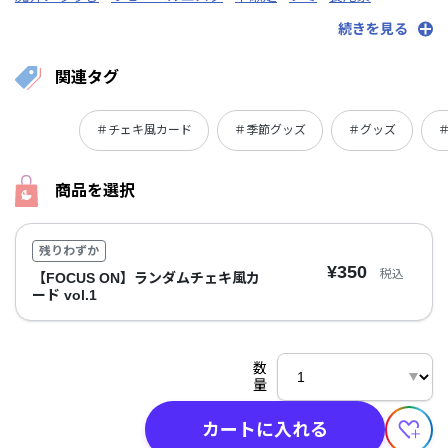
周央サンゴ
ローレン・イロアス
レオス・ヴィンセント
続きを見る
先斗寧
壱百満天原サロメ
関連タグ
＃チェキ風カード
＃季節グッズ
＃グッズ
＃
商品を選択
残りわずか
¥350
税込
【FOCUS ON】ランダムチェキ風カ
ード vol.1
数
量
カートに入れる