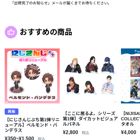
「出荷完了のお知らせ」メールが届くまでお待ちください。
おすすめの商品
再販
【ここに居るよ。シリーズ
【NIJISA
第1弾】ダイカットビジュア
COLLEC
【にじさんじぷち第1弾リニ
ルパネル
タオル
ューアル】ベルモンド・バ
ンデラス
¥2,800
¥4,000
税込
¥350~¥1,500
税込