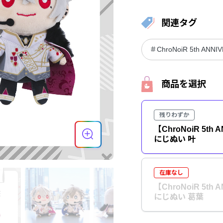
関連タグ
＃ChroNoiR 5th ANNI
商品を選択
残りわずか
【ChroNoiR 5th 
にじぬい 叶
在庫なし
【ChroNoiR 5th 
にじぬい 葛葉