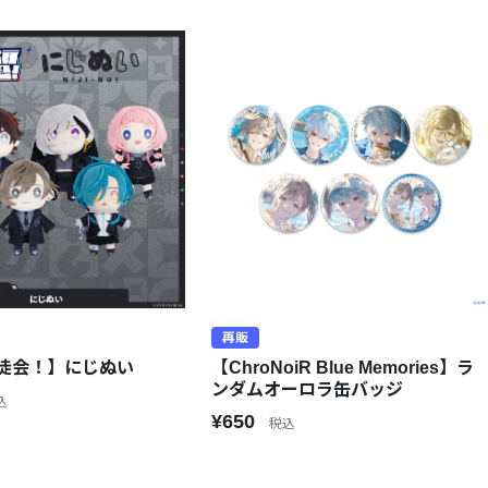
再販
徒会！】にじぬい
【ChroNoiR Blue Memories】ラ
ンダムオーロラ缶バッジ
込
¥650
税込