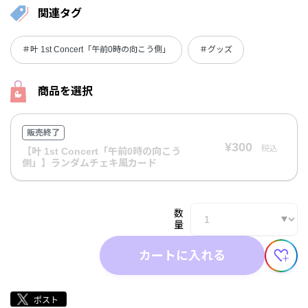
関連タグ
＃叶 1st Concert「午前0時の向こう側」
＃グッズ
商品を選択
販売終了
¥300
税込
【叶 1st Concert「午前0時の向こう
側」】ランダムチェキ風カード
数
量
カートに入れる