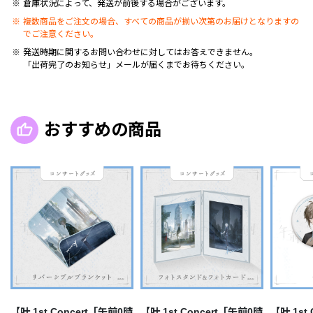
倉庫状況によって、発送が前後する場合がございます。
複数商品をご注文の場合、すべての商品が揃い次第のお届けとなりますの
でご注意ください。
発送時期に関するお問い合わせに対してはお答えできません。
「出荷完了のお知らせ」メールが届くまでお待ちください。
おすすめの商品
【叶 1st Concert「午前0時
【叶 1st Concert「午前0時
【叶 1st