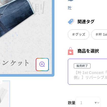
叶
関連タグ
＃グッズ
＃叶 1
商品を選択
販売終了
【叶 1st Conce
側」】リバーシブ
数量