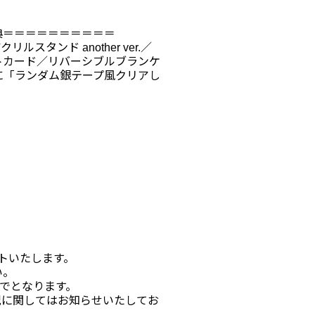
典＝＝＝＝＝＝＝＝＝＝
ルスタンド another ver.／
トカード／リバーシブルブランケ
とに「ランダム銀テープ風クリアし
ントいたします。
い。
までとなります。
況に関してはお知らせいたしてお