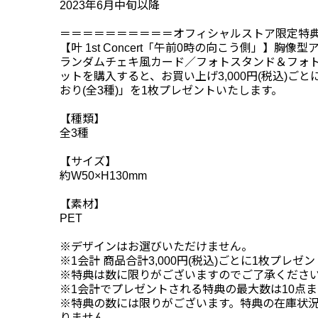
2023年6月中旬以降
＝＝＝＝＝＝＝＝＝＝オフィシャルストア限定特
【叶 1st Concert「午前0時の向こう側」】胸像型アクリ
ランダムチェキ風カード／フォトスタンド＆フォ
ットを購入すると、お買い上げ3,000円(税込)ご
おり(全3種)」を1枚プレゼントいたします。
【種類】
全3種
【サイズ】
約W50×H130mm
【素材】
PET
※デザインはお選びいただけません。
※1会計 商品合計3,000円(税込)ごとに1枚プレゼ
※特典は数に限りがございますのでご了承くださ
※1会計でプレゼントされる特典の最大数は10点
※特典の数には限りがございます。特典の在庫状
りません。