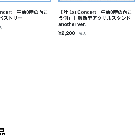
Concert「午前0時の向こ
【叶 1st Concert「午前0時の向こ
ペストリー
う側」】胸像型アクリルスタンド
another ver.
込
¥2,200
税込
品