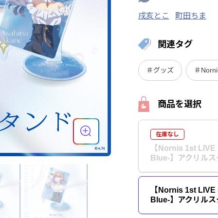
戌亥とこ
町田ちま
関連タグ
＃グッズ
＃Norni
商品を選択
在庫なし
【Nornis 1st LIVE 
Blue-】アクリル
【Nornis 1st LIVE 
Blue-】アクリル