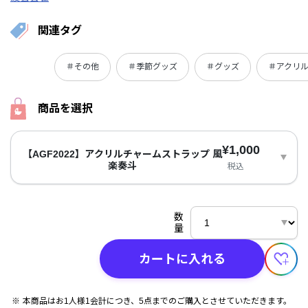
関連タグ
＃その他
＃季節グッズ
＃グッズ
＃アクリ
商品を選択
¥1,000
【AGF2022】アクリルチャームストラップ 風
楽奏斗
税込
数
量
カートに入れる
本商品はお1人様1会計につき、5点までのご購入とさせていただきます。