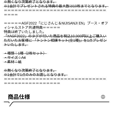
※無くなり次第終了となります。
※1会計でプレゼントされる特典の最大数は10枚までとなります。
＝＝＝＝＝＝＝＝＝＝＝＝＝＝＝＝＝＝＝＝＝＝＝＝＝＝＝＝＝
＝＝＝＝
＝＝＝＝＝AGF2022「にじさんじ＆NIJISANJI EN」ブース・オフ
ィシャルストア共通特典＝＝＝＝＝
特典は終了いたしました。
「#AGF2022」のタグが付いた商品を税込10,000円以上ご購入い
ただいたお客様に 「トントン相撲キット(全1種)」を1点プレゼン
トいたします。
・種類：1種（2枚セット）
・サイズ：A4
・素材：紙
※無くなり次第終了となります。
※1会計で1点のみのお渡しとなります。
＝＝＝＝＝＝＝＝＝＝＝＝＝＝＝＝＝＝＝＝＝＝＝＝＝＝＝＝＝
＝＝＝＝＝＝＝＝＝＝＝＝＝＝＝＝
商品仕様