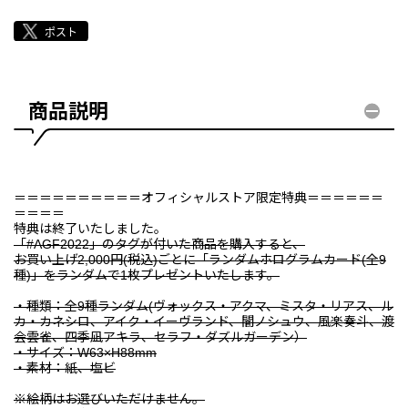
商品説明
＝＝＝＝＝＝＝＝＝＝オフィシャルストア限定特典＝＝＝＝＝＝
＝＝＝＝
特典は終了いたしました。
「#AGF2022」のタグが付いた商品を購入すると、
お買い上げ2,000円(税込)ごとに「ランダムホログラムカード(全9
種)」をランダムで1枚プレゼントいたします。
・種類：全9種ランダム(ヴォックス・アクマ、ミスタ・リアス、ル
カ・カネシロ、アイク・イーヴランド、闇ノシュウ、風楽奏斗、渡
会雲雀、四季凪アキラ、セラフ・ダズルガーデン）
・サイズ：W63×H88mm
・素材：紙、塩ビ
※絵柄はお選びいただけません。