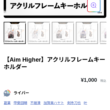
【Aim Higher】アクリルフレームキー
ホルダー
¥1,000
税込
ライバー
葛葉
甲斐田晴
不破湊
加賀美ハヤト
剣持刀也
叶