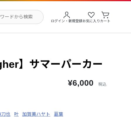
ログイン・新規登録
お気に入り
カート
igher】サマーパーカー
¥6,000
税込
持刀也
叶
加賀美ハヤト
葛葉