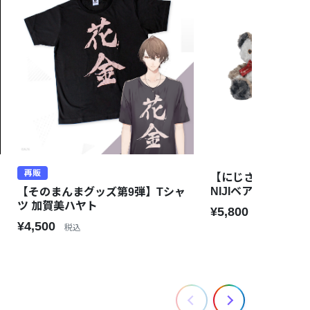
再販
【にじさんじ 7th An
NIJIベア
【そのまんまグッズ第9弾】Tシャ
ツ 加賀美ハヤト
¥5,800
税込
¥4,500
税込