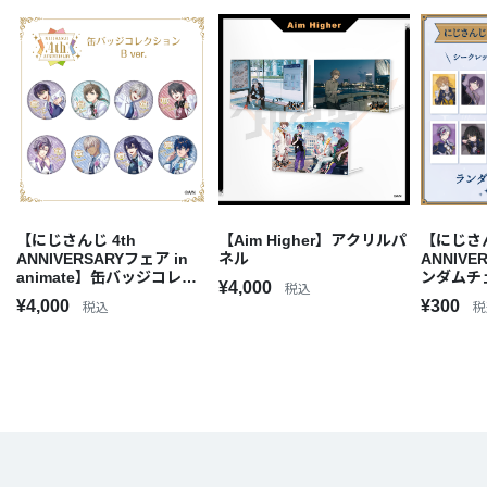
【にじさんじ 4th
【Aim Higher】アクリルパ
【にじさん
ANNIVERSARYフェア in
ネル
ANNIV
animate】缶バッジコレク
ンダムチ
¥4,000
税込
ションBOX B ver.
ver.
¥4,000
¥300
税込
税