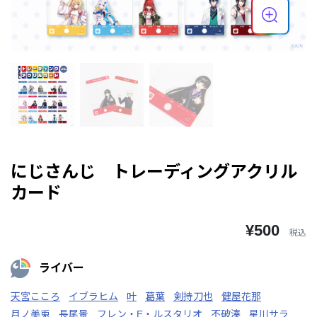
にじさんじ トレーディングアクリル
カード
¥500
税込
ライバー
天宮こころ
イブラヒム
叶
葛葉
剣持刀也
健屋花那
月ノ美兎
長尾景
フレン・E・ルスタリオ
不破湊
星川サラ