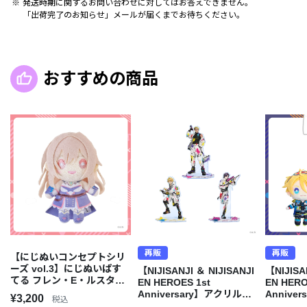
発送時期に関するお問い合わせに対してはお答えできません。
「出荷完了のお知らせ」メールが届くまでお待ちください。
おすすめの商品
再販
再販
【にじぬいコンセプトシリ
ーズ vol.3】にじぬいぱす
【NIJISANJI ＆ NIJISANJI
【NIJISA
てる フレン・E・ルスタリ
EN HEROES 1st
EN HERO
オ
Anniversary】アクリルス
Annive
¥3,200
税込
タンド Krisis
Krisis