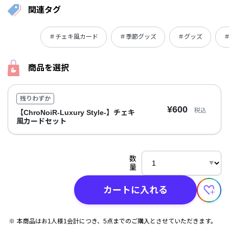
関連タグ
＃チェキ風カード
＃季節グッズ
＃グッズ
＃
商品を選択
残りわずか
¥600
税込
【ChroNoiR-Luxury Style-】チェキ
風カードセット
数
量
カートに入れる
本商品はお1人様1会計につき、5点までのご購入とさせていただきます。