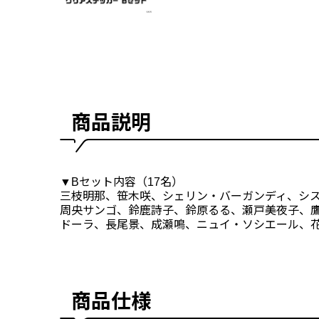
商品説明
▼Bセット内容（17名）
三枝明那、笹木咲、シェリン・バーガンディ、シ
周央サンゴ、鈴鹿詩子、鈴原るる、瀬戸美夜子、
ドーラ、長尾景、成瀬鳴、ニュイ・ソシエール、
商品仕様