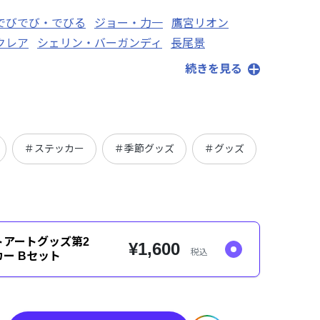
でびでび・でびる
ジョー・力一
鷹宮リオン
クレア
シェリン・バーガンディ
長尾景
花畑チャイカ
三枝明那
笹木咲
続きを見る
＃ステッカー
＃季節グッズ
＃グッズ
トアートグッズ第2
¥1,600
税込
ー Bセット