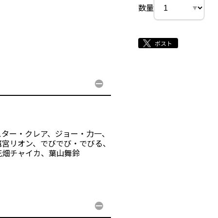
数量
スター・クレア、ジョー・力一、
鷹宮リオン、でびでび・でびる、
花畑チャイカ、葉山舞鈴