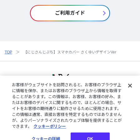
ご利用ガイド
TOP
【にじさんじぷち】スマホカバー さくゆいデザインVer
お客様がウェブサイトを訪問されると、お客様のブラウザ上
に情報を保存、またはお客様のブラウザ上から情報を取得す
ることがあります。この情報は、お客様、お客様の好み、ま
ご利用規約
特定商取引法に基づく表記
プライバシーポリシー
たはお客様のデバイスに関するもので、ほとんどの場合、サ
ご利用ガイド
よくある質問
お問い合わせ
にじさんじ公式サイト
イトをお客様の期待通りに動作させるために使用されます。
クッキーの詳細
この情報は通常、直接お客様を特定するものではありません
が、よりパーソナライズされたウェブ体験を提供することが
できます。
クッキーポリシー
©︎ANYCOLOR, Inc.
クッキーの詳細
OK