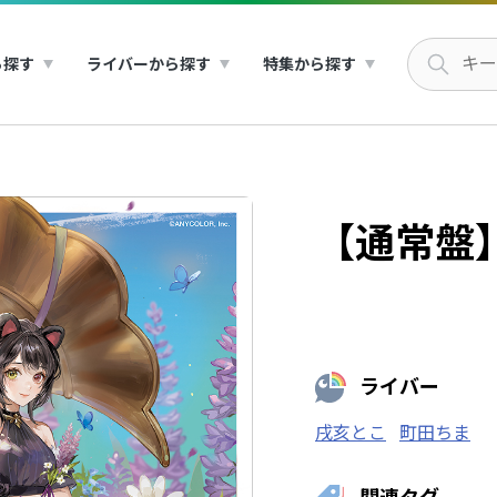
ら探す
ライバーから探す
特集から探す
【通常盤】s
ライバー
戌亥とこ
町田ちま