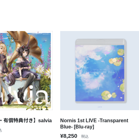
有償特典付き】salvia
Nornis 1st LIVE -Transparent
Blue- [Blu-ray]
込
¥8,250
税込