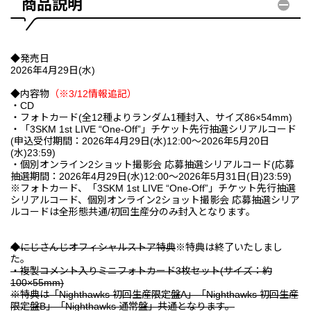
商品説明
◆発売日
2026年4月29日(水)
◆内容物
（※3/12情報追記）
・CD
・フォトカード(全12種よりランダム1種封入、サイズ86×54mm)
・「3SKM 1st LIVE “One-Off”」チケット先行抽選シリアルコード
(申込受付期間：2026年4月29日(水)12:00〜2026年5月20日
(水)23:59)
・個別オンライン2ショット撮影会 応募抽選シリアルコード(応募
抽選期間：2026年4月29日(水)12:00〜2026年5月31日(日)23:59)
※フォトカード、「3SKM 1st LIVE “One-Off”」チケット先行抽選
シリアルコード、個別オンライン2ショット撮影会 応募抽選シリア
ルコードは全形態共通/初回生産分のみ封入となります。
◆にじさんじオフィシャルストア特典
※特典は終了いたしまし
た。
・複製コメント入りミニフォトカード3枚セット(サイズ：約
100×55mm)
※特典は「Nighthawks 初回生産限定盤A」「Nighthawks 初回生産
限定盤B」「Nighthawks 通常盤」共通となります。