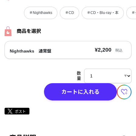
＃Nighthawks
＃CD
＃CD・Blu-ray・本
＃
商品を選択
¥2,200
税込
Nighthawks 通常盤
数
量
カートに入れる