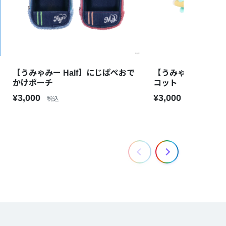
【うみゃみー Half】にじぱぺおで
【うみゃみー Hal
かけポーチ
コット
¥3,000
¥3,000
税込
税込