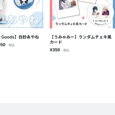
e Goods】白砂あやね
【うみゃみー】ランダムチェキ風
カード
650
税込
¥350
税込