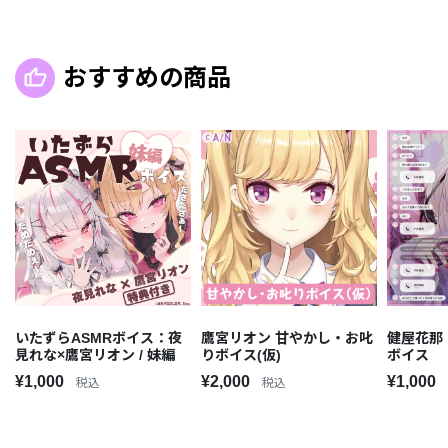
おすすめの商品
いたずらASMRボイス：夜
鷹宮リオン 甘やかし・お叱
健屋花那
見れな×鷹宮リオン / 妹編
りボイス(仮)
ボイス
¥1,000
¥2,000
¥1,000
税込
税込