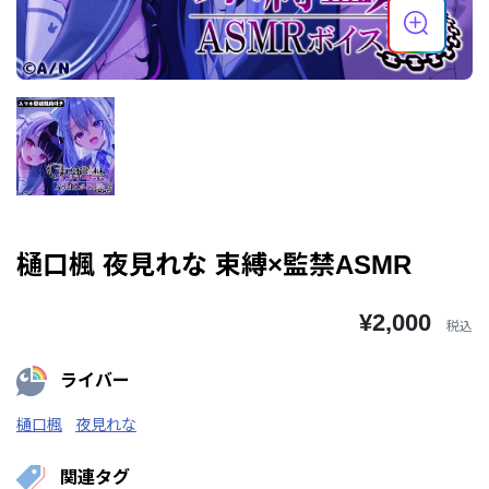
樋口楓 夜見れな 束縛×監禁ASMR
¥2,000
税込
ライバー
樋口楓
夜見れな
関連タグ