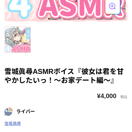
雪城眞尋ASMRボイス『彼女は君を甘
やかしたいっ！～お家デート編～』
¥4,000
税込
ライバー
雪城眞尋