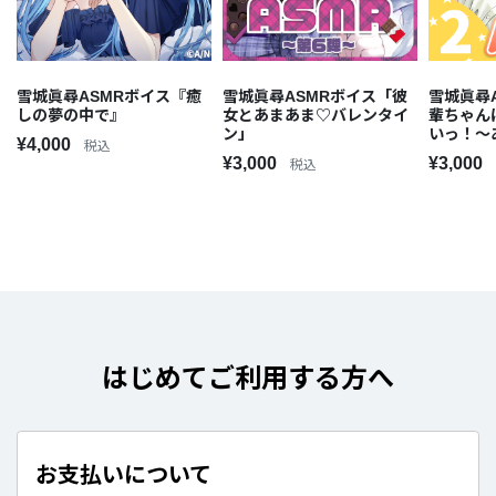
雪城眞尋ASMRボイス『癒
雪城眞尋ASMRボイス「彼
雪城眞尋
しの夢の中で』
女とあまあま♡バレンタイ
輩ちゃん
ン」
いっ！～
¥4,000
税込
ASMR編
¥3,000
¥3,000
税込
はじめてご利用する方へ
お支払いについて