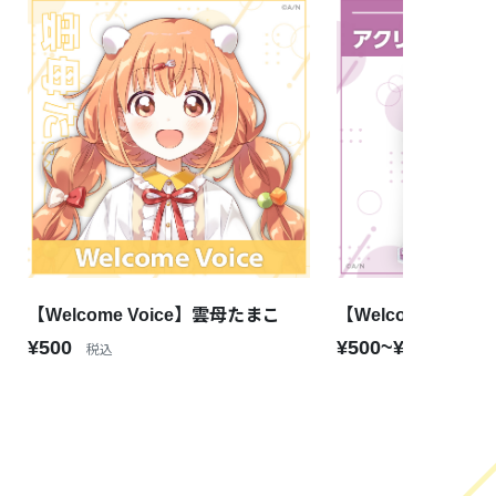
【Welcome Voice】雲母たまこ
【Welcome Goo
¥500
¥500~¥1,650
税込
税込