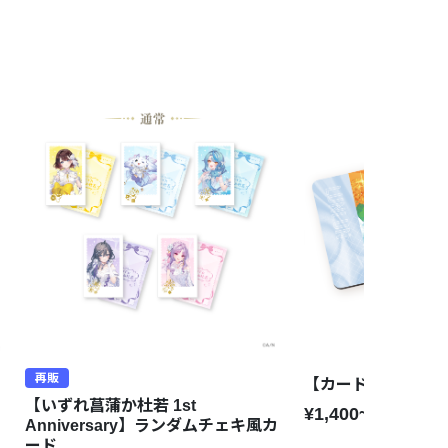
再販
【カードサプライ vo
【いずれ菖蒲か杜若 1st
¥1,400~¥3,500
Anniversary】ランダムチェキ風カ
ード