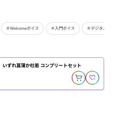
＃Welcomeボイス
＃入門ボイス
＃デジタルグッズ
oice】いずれ菖蒲か杜若 コンプリートセット