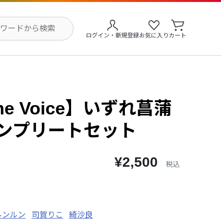
ログイン・新規登録
お気に入り
カート
me Voice】いずれ菖蒲
コンプリートセット
¥2,500
税込
ルンルン
司賀りこ
綺沙良