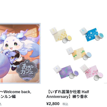
Welcome back,
【いずれ菖蒲か杜若 Half
 ルンルン編
Anniversary】練り香水
¥2,800
込
税込