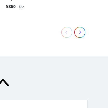
¥350
税込
へ