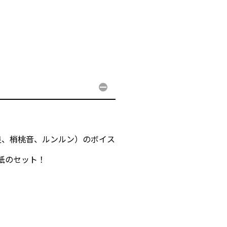
良、梢桃音、ルンルン）のボイス
紙のセット！