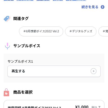
セラフ・ダズルガーデン
甲斐田晴
来栖夏芽
にじさんじ
続きを見る
関連タグ
＃8月季節ボイス2022 Vol.2
＃デジタルグッズ
＃
サンプルボイス
サンプルボイス1
再生する
商品を選択
¥1,000
税込
甲斐田晴 8月季節ボイス2022 Vol.2