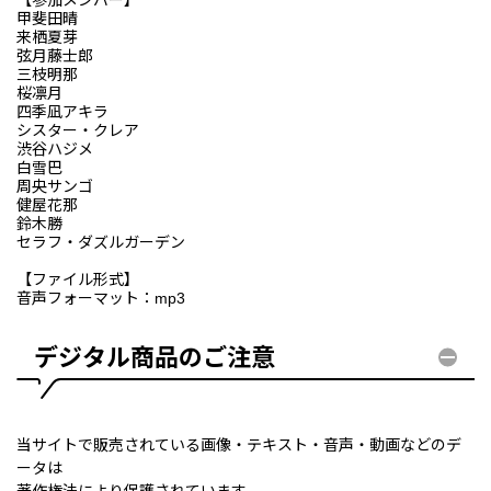
甲斐田晴
来栖夏芽
弦月藤士郎
三枝明那
桜凛月
四季凪アキラ
シスター・クレア
渋谷ハジメ
白雪巴
周央サンゴ
健屋花那
鈴木勝
セラフ・ダズルガーデン
【ファイル形式】
音声フォーマット：mp3
デジタル商品のご注意
当サイトで販売されている画像・テキスト・音声・動画などのデ
ータは
著作権法により保護されています。