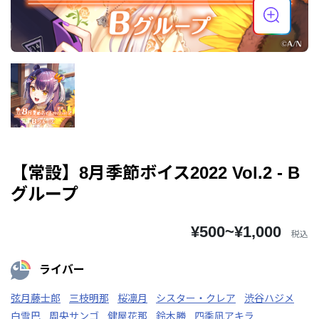
【常設】8月季節ボイス2022 Vol.2 - B
グループ
¥500~¥1,000
税込
ライバー
弦月藤士郎
三枝明那
桜凛月
シスター・クレア
渋谷ハジメ
白雪巴
周央サンゴ
健屋花那
鈴木勝
四季凪アキラ