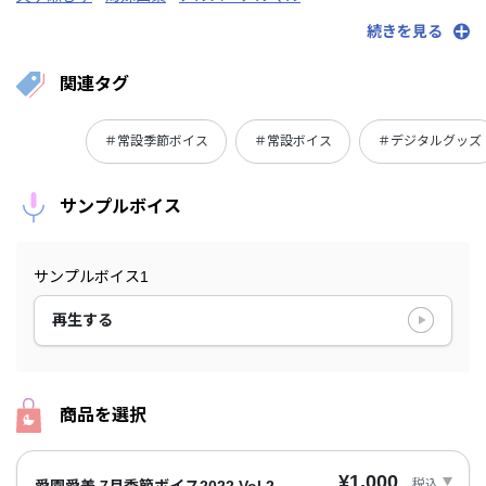
アンジュ・カトリーナ
戌亥とこ
えま★おうがすと
続きを見る
関連タグ
＃常設季節ボイス
＃常設ボイス
＃デジタルグッズ
サンプルボイス
サンプルボイス1
再生する
商品を選択
¥1,000
税込
愛園愛美 7月季節ボイス2022 Vol.2