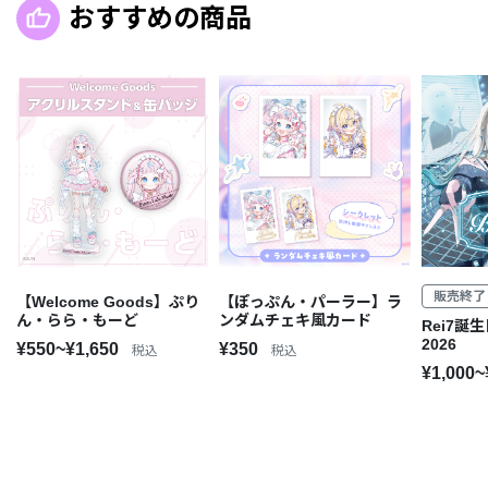
おすすめの商品
販売終了
【Welcome Goods】ぷり
【ぽっぷん・パーラー】ラ
ん・らら・もーど
ンダムチェキ風カード
Rei7誕
2026
¥550~¥1,650
¥350
税込
税込
¥1,000~