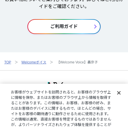
イドをご確認ください。
ご利用ガイド
TOP
Welcomeボイス
【Welcome Voice】轟京子
お客様がウェブサイトを訪問されると、お客様のブラウザ上
に情報を保存、またはお客様のブラウザ上から情報を取得す
ることがあります。この情報は、お客様、お客様の好み、ま
ご利用規約
特定商取引法に基づく表記
プライバシーポリシー
たはお客様のデバイスに関するもので、ほとんどの場合、サ
ご利用ガイド
よくある質問
お問い合わせ
にじさんじ公式サイト
イトをお客様の期待通りに動作させるために使用されます。
クッキーの詳細
この情報は通常、直接お客様を特定するものではありません
が、よりパーソナライズされたウェブ体験を提供することが