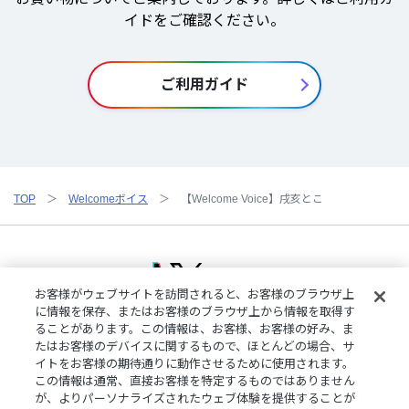
イドをご確認ください。
ご利用ガイド
TOP
Welcomeボイス
【Welcome Voice】戌亥とこ
お客様がウェブサイトを訪問されると、お客様のブラウザ上
に情報を保存、またはお客様のブラウザ上から情報を取得す
ることがあります。この情報は、お客様、お客様の好み、ま
ご利用規約
特定商取引法に基づく表記
プライバシーポリシー
たはお客様のデバイスに関するもので、ほとんどの場合、サ
ご利用ガイド
よくある質問
お問い合わせ
にじさんじ公式サイト
イトをお客様の期待通りに動作させるために使用されます。
クッキーの詳細
この情報は通常、直接お客様を特定するものではありません
が、よりパーソナライズされたウェブ体験を提供することが