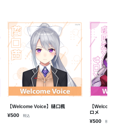
【Welcome Voice】樋口楓
【Welcome Voi
ロメ
¥500
税込
¥500
税込