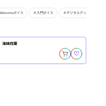
Welcomeボイス
＃入門ボイス
＃デジタルグッズ
＃We
ce】海妹四葉