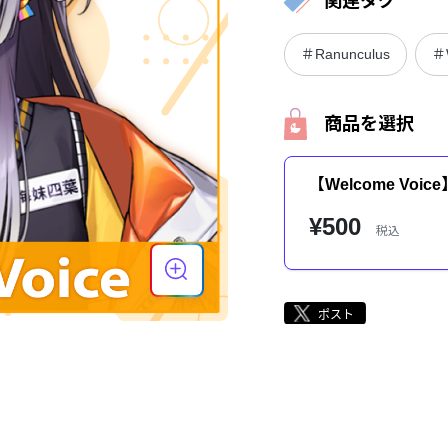
関連タグ
＃Ranunculus
＃
商品を選択
【Welcome Voi
¥500
税込