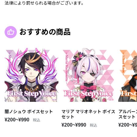
法律により罰せられる場合がございます。
おすすめの商品
闇ノシュウ ボイスセット
マリア マリオネット ボイス
アルバー
セット
スセット
¥200~¥990
税込
¥200~¥990
¥200~¥
税込