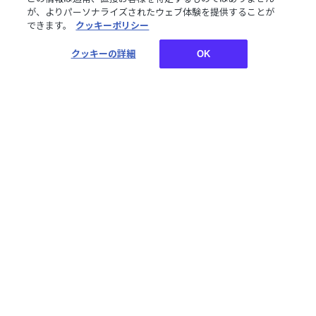
が、よりパーソナライズされたウェブ体験を提供することが
できます。
クッキーポリシー
お買い物についてご案内しております。詳しくはご利用ガ
クッキーの詳細
OK
イドをご確認ください。
ご利用ガイド
TOP
常設季節ボイス
【常設】12月季節ボイス2021 Vol.2 - Bグループ