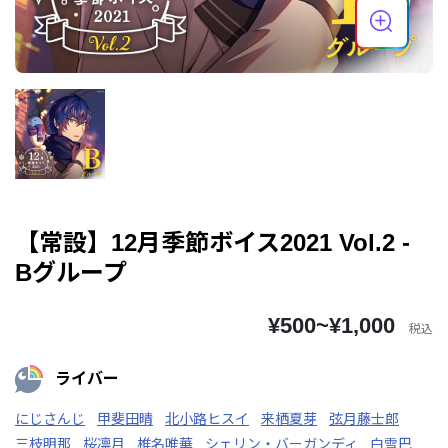
【常設】12月季節ボイス2021 Vol.2 -
Bグループ
¥500~¥1,000
税込
ライバー
にじさんじ
甲斐田晴
北小路ヒスイ
来栖夏芽
弦月藤士郎
三枝明那
桜凛月
椎名唯華
シェリン・バーガンディ
白雪巴