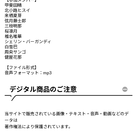
甲斐田晴
北小路ヒスイ
来栖夏芽
弦月藤士郎
三枝明那
桜凛月
椎名唯華
シェリン・バーガンディ
白雪巴
周央サンゴ
健屋花那
【ファイル形式】
音声フォーマット：mp3
デジタル商品のご注意
当サイトで販売されている画像・テキスト・音声・動画などのデ
ータは
著作権法により保護されています。