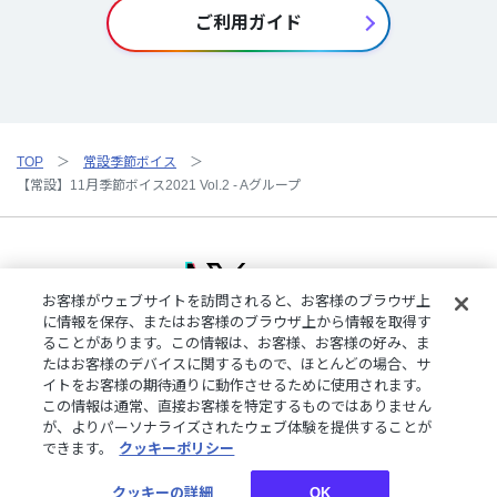
ご利用ガイド
TOP
常設季節ボイス
【常設】11月季節ボイス2021 Vol.2 - Aグループ
お客様がウェブサイトを訪問されると、お客様のブラウザ上
に情報を保存、またはお客様のブラウザ上から情報を取得す
ることがあります。この情報は、お客様、お客様の好み、ま
ご利用規約
特定商取引法に基づく表記
プライバシーポリシー
たはお客様のデバイスに関するもので、ほとんどの場合、サ
ご利用ガイド
よくある質問
お問い合わせ
にじさんじ公式サイト
イトをお客様の期待通りに動作させるために使用されます。
クッキーの詳細
この情報は通常、直接お客様を特定するものではありません
が、よりパーソナライズされたウェブ体験を提供することが
できます。
クッキーポリシー
©︎ANYCOLOR, Inc.
クッキーの詳細
OK