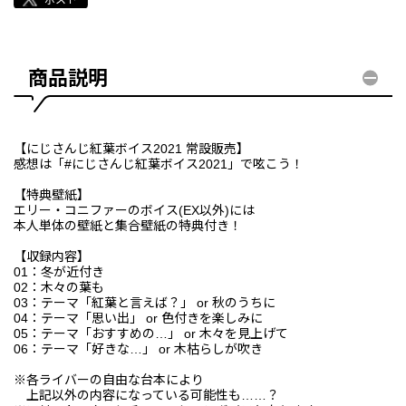
商品説明
【にじさんじ紅葉ボイス2021 常設販売】
感想は「#にじさんじ紅葉ボイス2021」で呟こう！
【特典壁紙】
エリー・コニファーのボイス(EX以外)には
本人単体の壁紙と集合壁紙の特典付き！
【収録内容】
01：冬が近付き
02：木々の葉も
03：テーマ「紅葉と言えば？」 or 秋のうちに
04：テーマ「思い出」 or 色付きを楽しみに
05：テーマ「おすすめの…」 or 木々を見上げて
06：テーマ「好きな…」 or 木枯らしが吹き
※各ライバーの自由な台本により
上記以外の内容になっている可能性も……？