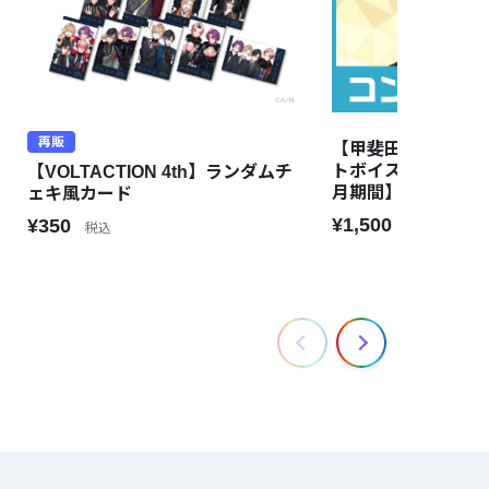
再販
【甲斐田晴】にじ
トボイス【2019年1
【VOLTACTION 4th】ランダムチ
月期間】
ェキ風カード
¥1,500
¥350
税込
税込