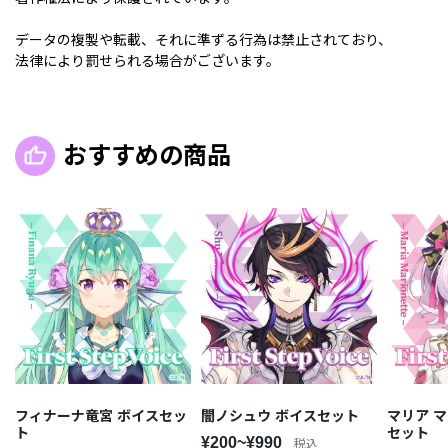
データの複製や転載、それに準ずる行為は禁止されており、
法律により罰せられる場合がございます。
おすすめの商品
フィナーナ竜宮 ボイスセッ
闇ノシュウ ボイスセット
マリア 
ト
セット
¥200~¥990
税込