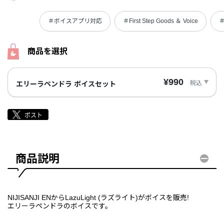
＃ボイスアプリ対応
＃First Step Goods ＆ Voice
＃
商品を選択
¥990
税込
エリーラペンドラ ボイスセット
商品説明
NIJISANJI ENからLazuLight (ラズライト)がボイスを販売!
エリーラペンドラのボイスです。