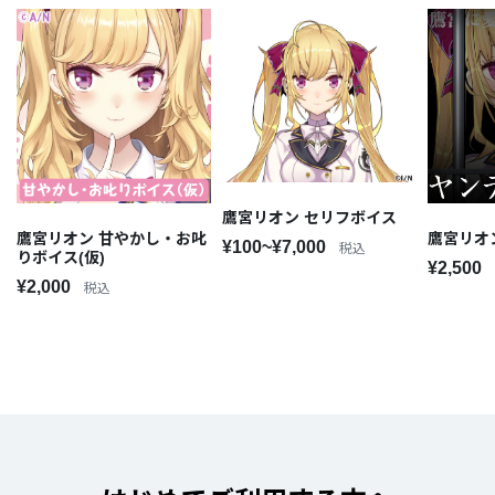
鷹宮リオン セリフボイス
鷹宮リオン 甘やかし・お叱
鷹宮リオ
¥100~¥7,000
税込
りボイス(仮)
¥2,500
¥2,000
税込