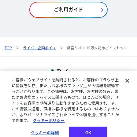
ご利用ガイド
TOP
ライバー企画ボイス
鷹宮リオン 10万人記念ボイスセット
お客様がウェブサイトを訪問されると、お客様のブラウザ上
に情報を保存、またはお客様のブラウザ上から情報を取得す
ることがあります。この情報は、お客様、お客様の好み、ま
ご利用規約
特定商取引法に基づく表記
プライバシーポリシー
たはお客様のデバイスに関するもので、ほとんどの場合、サ
ご利用ガイド
よくある質問
お問い合わせ
にじさんじ公式サイト
イトをお客様の期待通りに動作させるために使用されます。
クッキーの詳細
この情報は通常、直接お客様を特定するものではありません
が、よりパーソナライズされたウェブ体験を提供することが
できます。
クッキーポリシー
©︎ANYCOLOR, Inc.
クッキーの詳細
OK