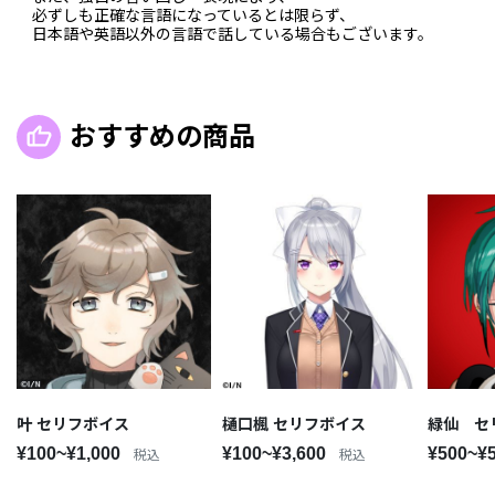
必ずしも正確な言語になっているとは限らず、
日本語や英語以外の言語で話している場合もございます。
おすすめの商品
叶 セリフボイス
樋口楓 セリフボイス
緑仙 セ
¥100~¥1,000
¥100~¥3,600
¥500~¥
税込
税込