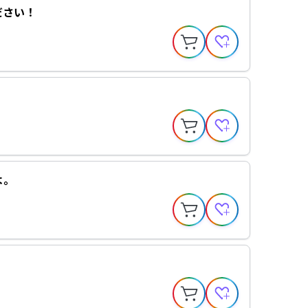
ださい！
よ。
！