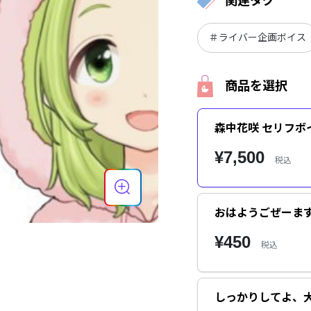
関連タグ
＃ライバー企画ボイス
商品を選択
森中花咲 セリフボ
¥7,500
税込
おはようごぜーま
¥450
税込
しっかりしてよ、