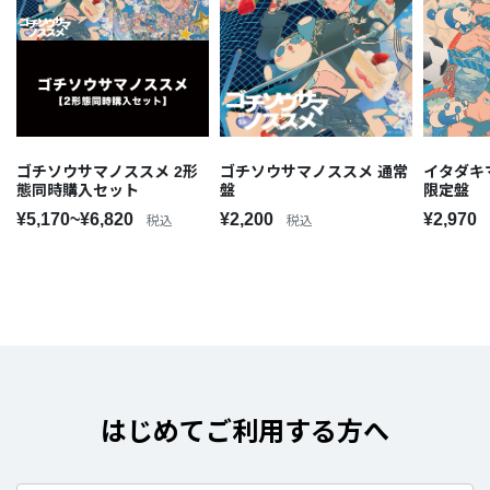
ゴチソウサマノススメ 2形
ゴチソウサマノススメ 通常
イタダキ
態同時購入セット
盤
限定盤
¥5,170~¥6,820
¥2,200
¥2,970
税込
税込
はじめてご利用する方へ