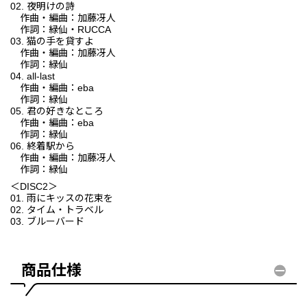
02. 夜明けの詩
作曲・編曲：加藤冴人
作詞：緑仙・RUCCA
03. 猫の手を貸すよ
作曲・編曲：加藤冴人
作詞：緑仙
04. all-last
作曲・編曲：eba
作詞：緑仙
05. 君の好きなところ
作曲・編曲：eba
作詞：緑仙
06. 終着駅から
作曲・編曲：加藤冴人
作詞：緑仙
＜DISC2＞
01. 雨にキッスの花束を
02. タイム・トラベル
03. ブルーバード
商品仕様