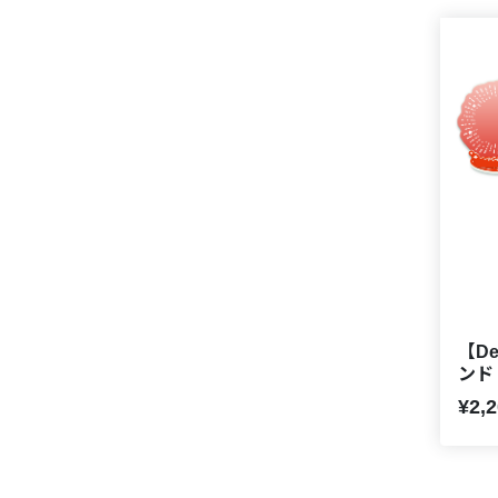
【De
ンド
¥2,