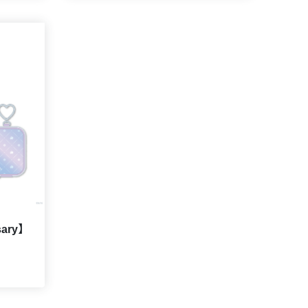
sary】